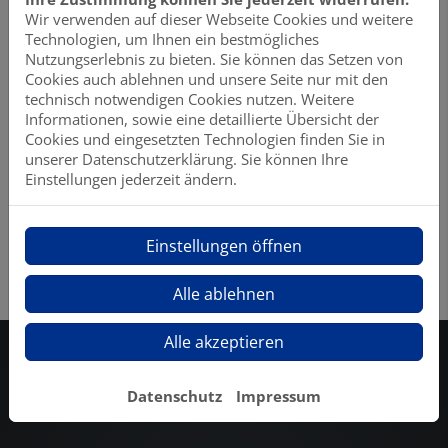
Als „Dusch-WC für Deutschland“ garantiert das
Wir verwenden auf dieser Webseite Cookies und weitere
AQUAWASH von VIGOUR derby ein dauerhaftes
Technologien, um Ihnen ein bestmögliches
Frischegefühl und individuelle Hygiene für jedermann.
Nutzungserlebnis zu bieten. Sie können das Setzen von
Cookies auch ablehnen und unsere Seite nur mit den
technisch notwendigen Cookies nutzen. Weitere
Informationen, sowie eine detaillierte Übersicht der
Cookies und eingesetzten Technologien finden Sie in
Nachrüstbar für jede Badsituation
unserer Datenschutzerklärung. Sie können Ihre
Einstellungen jederzeit ändern.
Einstellungen öffnen
Alle ablehnen
Alle akzeptieren
Datenschutz
Impressum
VORTEILE UNSERER RENOVIERUNGSPLATTE: